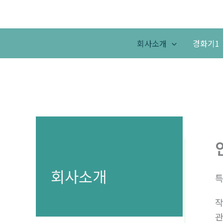
콘
텐
츠
회사소개
경화기1
로
건
너
뛰
기
회사소개