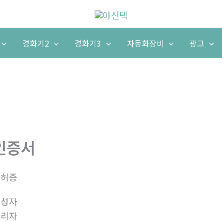
경화기2
경화기3
자동화장비
광고
인증서
특허증
작성자
관리자