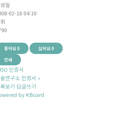
작성일
008-02-18 04:10
조회
790
좋아요
0
싫어요
0
인쇄
ISO 인증서
술연구소 인정서
»
목록보기
답글쓰기
owered by KBoard