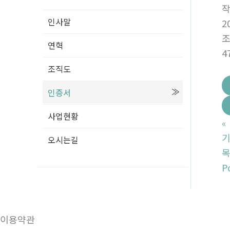
인사말
2
연혁
4
조직도
인증서
사업현황
«
기
오시는길
P
이용약관