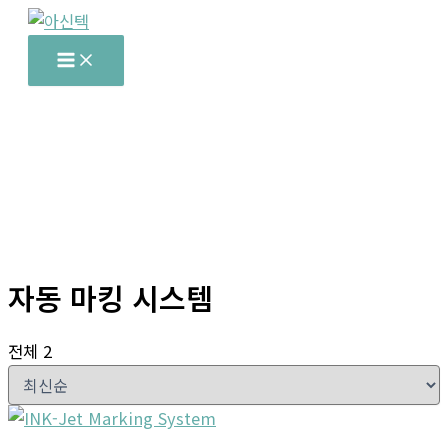
콘
텐
Main
Menu
츠
로
건
너
뛰
기
자동 마킹 시스템
전체 2