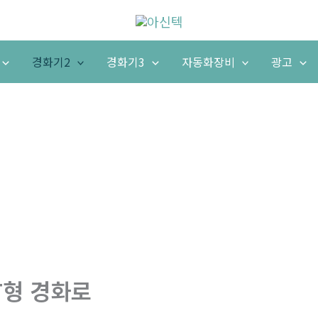
경화기2
경화기3
자동화장비
광고
T형 경화로