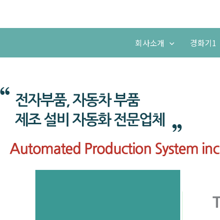
콘
텐
츠
회사소개
경화기1
로
건
너
뛰
기